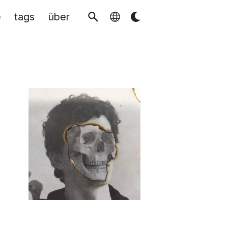
e
tags
über