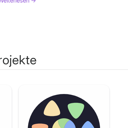
Weiterlesen
→
rojekte