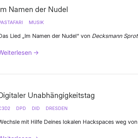
Im Namen der Nudel
PASTAFARI
MUSIK
Das Lied „Im Namen der Nudel“ von
Decksmann Sprot
Weiterlesen
→
Digitaler Unabhängigkeitstag
C3D2
DPD
DID
DRESDEN
Wechsle mit Hilfe Deines lokalen Hackspaces weg von