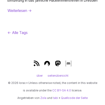
Einführung in das jährliche Hackerinnentreffen in Dresden
Weiterlesen
→
←
Alle Tags
über
seitenübersicht
© 2026 lorax • Unless otherwise noted, the content in this website
is available under the
CC BY-SA 4.0
license.
Angetrieben von
Zola
und
tabi
•
Quellcode der Seite